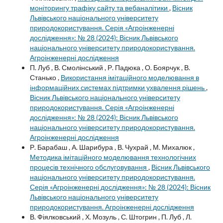
моніторингу трафіку сайту та вебаналітики
,
Вісник
Львівського національного університету
природокористування. Серія «Агроінженерні
дослідження»: № 28 (2024): Вісник Львівського
національного університету природокористування.
Агроінженерні дослідження
П. Луб , В. Смолінський , Р. Падюка , О. Боярчук , В.
Станько ,
Використання імітаційного моделювання в
інформаційних системах підтримки ухвалення рішень
,
Вісник Львівського національного університету
природокористування. Серія «Агроінженерні
дослідження»: № 28 (2024): Вісник Львівського
національного університету природокористування.
Агроінженерні дослідження
Р. Барабаш , А. Шарибура , В. Чухрай , М. Михалюк ,
Методика імітаційного моделювання технологічних
процесів технічного обслуговування
,
Вісник Львівського
національного університету природокористування.
Серія «Агроінженерні дослідження»: № 28 (2024): Вісник
Львівського національного університету
природокористування. Агроінженерні дослідження
В. Фіялковський , Х. Мозуль , С. Штогрин , П. Луб , Л.