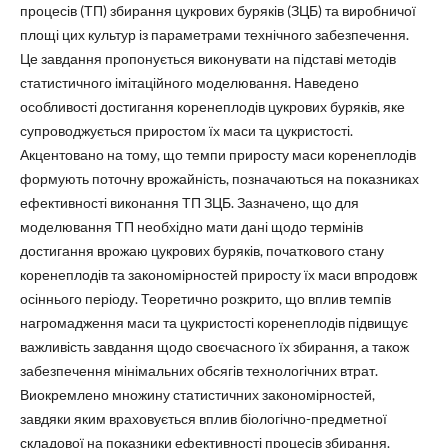
процесів (ТП) збирання цукрових буряків (ЗЦБ) та виробничої
площі цих культур із параметрами технічного забезпечення.
Це завдання пропонується виконувати на підставі методів
статистичного імітаційного моделювання. Наведено
особливості достигання коренеплодів цукрових буряків, яке
супроводжується приростом їх маси та цукристості.
Акцентовано на тому, що темпи приросту маси коренеплодів
формують поточну врожайність, позначаються на показниках
ефективності виконання ТП ЗЦБ. Зазначено, що для
моделювання ТП необхідно мати дані щодо термінів
достигання врожаю цукрових буряків, початкового стану
коренеплодів та закономірностей приросту їх маси впродовж
осіннього періоду. Теоретично розкрито, що вплив темпів
нагромадження маси та цукристості коренеплодів підвищує
важливість завдання щодо своєчасного їх збирання, а також
забезпечення мінімальних обсягів технологічних втрат.
Виокремлено множину статистичних закономірностей,
завдяки яким враховується вплив біологічно-предметної
складової на показники ефективності процесів збирання.