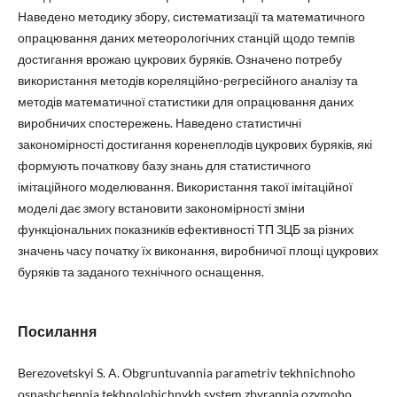
Наведено методику збору, систематизації та математичного
опрацювання даних метеорологічних станцій щодо темпів
достигання врожаю цукрових буряків. Означено потребу
використання методів кореляційно-регресійного аналізу та
методів математичної статистики для опрацювання даних
виробничих спостережень. Наведено статистичні
закономірності достигання коренеплодів цукрових буряків, які
формують початкову базу знань для статистичного
імітаційного моделювання. Використання такої імітаційної
моделі дає змогу встановити закономірності зміни
функціональних показників ефективності ТП ЗЦБ за різних
значень часу початку їх виконання, виробничої площі цукрових
буряків та заданого технічного оснащення.
Посилання
Berezovetskyi S. A. Obgruntuvannia parametriv tekhnichnoho
osnashchennia tekhnolohichnykh system zbyrannia ozymoho