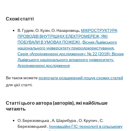
Схожі статті
В. Гудим, О. Кузін, О. Назаровець,
МІКРОСТРУКТУРА
ПРОВОДІВ ВНУТРІШНІХ ЕЛЕКТРОМЕРЕЖ, ЯКІ
ПОБУВАЛИ В УМОВАХ ПОЖЕЖІ
,
Вісник Львівського
національного університету природокористування.
Серія «Агроінженерні дослідження»: № 22 (2018): Вісник
Львівського національного аграрного університету.
Агроінженерні дослідження
Ви також можете
розпочати розширений пошук схожих статей
для цієї статті.
Статті цього автора (авторів), які найбільше
читають
О. Березовецька , А. Шарибура , О. Крупич , С.
Березовецький ,
Інноваційні ГІС-технології в сільському