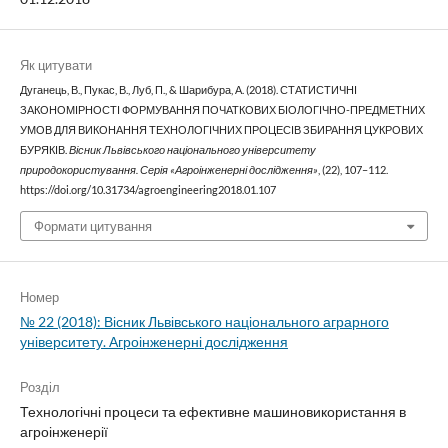
Як цитувати
Дуганець, В., Пукас, В., Луб, П., & Шарибура, А. (2018). СТАТИСТИЧНІ
ЗАКОНОМІРНОСТІ ФОРМУВАННЯ ПОЧАТКОВИХ БІОЛОГІЧНО-ПРЕДМЕТНИХ
УМОВ ДЛЯ ВИКОНАННЯ ТЕХНОЛОГІЧНИХ ПРОЦЕСІВ ЗБИРАННЯ ЦУКРОВИХ
БУРЯКІВ.
Вісник Львівського національного університету
природокористування. Серія «Агроінженерні дослідження»
, (22), 107–112.
https://doi.org/10.31734/agroengineering2018.01.107
Формати цитування
Номер
№ 22 (2018): Вісник Львівського національного аграрного
університету. Агроінженерні дослідження
Розділ
Технологічні процеси та ефективне машиновикористання в
агроінженерії