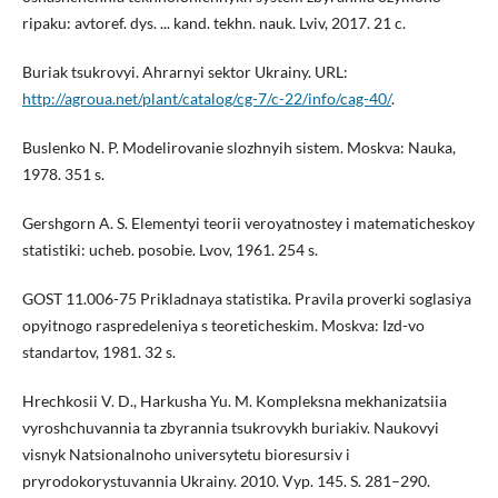
ripaku: avtoref. dys. ... kand. tekhn. nauk. Lviv, 2017. 21 c.
Buriak tsukrovyi. Ahrarnyi sektor Ukrainy. URL:
http://agroua.net/plant/catalog/cg-7/c-22/info/cag-40/
.
Buslenko N. P. Modelirovanie slozhnyih sistem. Moskva: Nauka,
1978. 351 s.
Gershgorn A. S. Elementyi teorii veroyatnostey i matematicheskoy
statistiki: ucheb. posobie. Lvov, 1961. 254 s.
GOST 11.006-75 Prikladnaya statistika. Pravila proverki soglasiya
opyitnogo raspredeleniya s teoreticheskim. Moskva: Izd-vo
standartov, 1981. 32 s.
Hrechkosii V. D., Harkusha Yu. M. Kompleksna mekhanizatsiia
vyroshchuvannia ta zbyrannia tsukrovykh buriakiv. Naukovyi
visnyk Natsionalnoho universytetu bioresursiv i
pryrodokorystuvannia Ukrainy. 2010. Vyp. 145. S. 281–290.