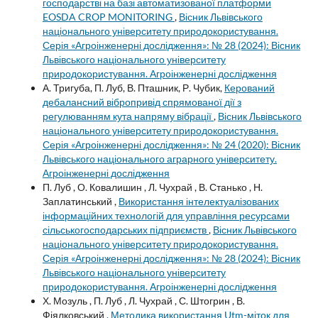
господарстві на базі автоматизованої платформи
EOSDA CROP MONITORING
,
Вісник Львівського
національного університету природокористування.
Серія «Агроінженерні дослідження»: № 28 (2024): Вісник
Львівського національного університету
природокористування. Агроінженерні дослідження
А. Тригуба, П. Луб, В. Пташник, Р. Чубик,
Керований
дебалансний вібропривід спрямованої дії з
регулюванням кута напряму вібрації
,
Вісник Львівського
національного університету природокористування.
Серія «Агроінженерні дослідження»: № 24 (2020): Вісник
Львівського національного аграрного університету.
Агроінженерні дослідження
П. Луб , О. Ковалишин , Л. Чухрай , В. Станько , Н.
Заплатинський ,
Використання інтелектуалізованих
інформаційних технологій для управління ресурсами
сільськогосподарських підприємств
,
Вісник Львівського
національного університету природокористування.
Серія «Агроінженерні дослідження»: № 28 (2024): Вісник
Львівського національного університету
природокористування. Агроінженерні дослідження
Х. Мозуль , П. Луб , Л. Чухрай , С. Штогрин , В.
Фіялковський ,
Методика використання Utm-міток для