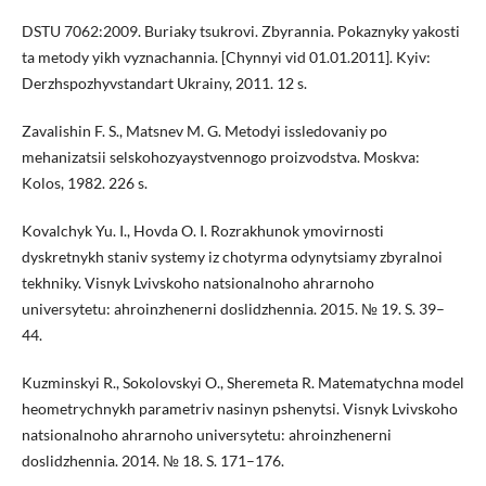
DSTU 7062:2009. Buriaky tsukrovi. Zbyrannia. Pokaznyky yakosti
ta metody yikh vyznachannia. [Chynnyi vid 01.01.2011]. Kyiv:
Derzhspozhyvstandart Ukrainy, 2011. 12 s.
Zavalishin F. S., Matsnev M. G. Metodyi issledovaniy po
mehanizatsii selskohozyaystvennogo proizvodstva. Moskva:
Kolos, 1982. 226 s.
Kovalchyk Yu. I., Hovda O. I. Rozrakhunok ymovirnosti
dyskretnykh staniv systemy iz chotyrma odynytsiamy zbyralnoi
tekhniky. Visnyk Lvivskoho natsionalnoho ahrarnoho
universytetu: ahroinzhenerni doslidzhennia. 2015. № 19. S. 39–
44.
Kuzminskyi R., Sokolovskyi O., Sheremeta R. Matematychna model
heometrychnykh parametriv nasinyn pshenytsi. Visnyk Lvivskoho
natsionalnoho ahrarnoho universytetu: ahroinzhenerni
doslidzhennia. 2014. № 18. S. 171–176.