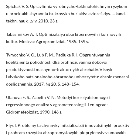
Spichak V. S. Upravlinnia vyrobnycho-tekhnolohichnym ryzykom
u proektakh zbyrannia tsukrovykh buriakiv: avtoref. dys. … kand.
tekhn. nauk. Lviv, 2010. 23 s.
Tabashnikov A. T. Optimizatsiya uborki zernovyih i kormovyih
kultur. Moskva: Agropromizdat, 1985. 159 s.
Tymochko V. O., Lub P. M., Padiuka R. I. Obgruntuvannia
koefitsiienta pohodnosti dlia prohnozuvannia dobovoi
produktyvnosti mashynno-traktornykh ahrehativ. Visnyk
Lvivskoho natsionalnoho ahrarnoho universytetu: ahroinzhenerni
doslidzhennia. 2017. № 20. S. 148–154.
Ulanova E. S., Zabelin V. N. Metodyi korrelyatsionnogo i
regressionnogo analiza v agrometeorologii. Leningrad:
Gidrometeoizdat, 1990. 146 s.
Flys I. Problemy ta chynnyky initsializatsii innovatsiinykh proektiv
i prohram rozvytku ahropromyslovykh pidpryiemstv v umovakh