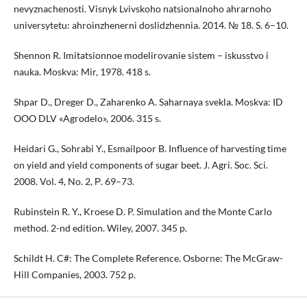
nevyznachenosti. Visnyk Lvivskoho natsionalnoho ahrarnoho
universytetu: ahroinzhenerni doslidzhennia. 2014. № 18. S. 6–10.
Shennon R. Imitatsionnoe modelirovanie sistem – iskusstvo i
nauka. Moskva: Mir, 1978. 418 s.
Shpar D., Dreger D., Zaharenko A. Saharnaya svekla. Moskva: ID
OOO DLV «Agrodelo», 2006. 315 s.
Heidari G., Sohrabi Y., Esmailpoor B. Influence of harvesting time
on yield and yield components of sugar beet. J. Agri. Soc. Sci.
2008. Vol. 4, No. 2, Р. 69–73.
Rubinstein R. Y., Kroese D. P. Simulation and the Monte Carlo
method. 2-nd edition. Wiley, 2007. 345 p.
Schildt H. C#: The Complete Reference. Osborne: The McGraw-
Hill Companies, 2003. 752 p.