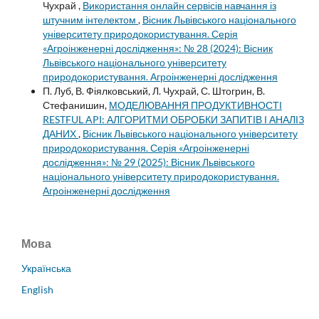
Чухрай ,
Використання онлайн сервісів навчання із
штучним інтелектом
,
Вісник Львівського національного
університету природокористування. Серія
«Агроінженерні дослідження»: № 28 (2024): Вісник
Львівського національного університету
природокористування. Агроінженерні дослідження
П. Луб, В. Фіялковський, Л. Чухрай, С. Штогрин, В.
Стефанишин,
МОДЕЛЮВАННЯ ПРОДУКТИВНОСТІ
RESTFUL API: АЛГОРИТМИ ОБРОБКИ ЗАПИТІВ І АНАЛІЗ
ДАНИХ
,
Вісник Львівського національного університету
природокористування. Серія «Агроінженерні
дослідження»: № 29 (2025): Вісник Львівського
національного університету природокористування.
Агроінженерні дослідження
Мова
Українська
English