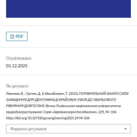
PDF
Опубліковано
01.12.2025
Як цитувати
Левонюк, В. ., Гречин, Д., & Михайлович, Т. (2025). ПОРІВНЯЛЬНИЙ АНАЛІЗ СХЕМ
ЗАМІЩЕННЯ ДЛЯ ІДЕНТИФІКАЦІЇ КРАЙОВИХ УМОВ ДО ХВИЛЬОВОГО
РІВНЯННЯ ДОВГОЇ ЛІНІЇ.
Вісник Львівського національного університету
природокористування. Серія «Агроінженерні дослідження»
, (29), 94–104.
https://doi.org/10.32718/agroengineering2025.29.94-104
Формати цитування