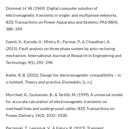
Dommel, H. W. (1969). Digital computer solution of
electromagnetic transients in single- and multiphase networks.
IEEE Transactions on Power Apparatus and Systems, PAS-88(4),
388–399.
Gamit, V., Karode, V., Mistry, K., Parmar, P., & Chaudhari, A.
(2015). Fault analysis on three phase system by auto reclosing
mechanism. International Journal of Research in Engineering and
Technology, 4(5), 292–298.
Keller, R. B. (2022). Design for electromagnetic compatibility – in
a nutshell. Theory and practice. Einsiedeln: [s. n.].
Morched, A., Gustavsen, B., & Tartibi, M. (1999). A universal model
for accurate calculation of electromagnetic transients on
overhead lines and underground cables. IEEE Transactions on
Power Delivery, 14(3), 1032–1038.
Perzynski, T., Levoniuk, V., & Figura, R. (2023). Transient