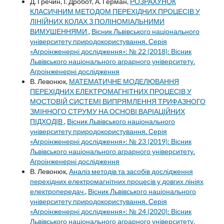
Д. Гречин, І. Дробот, А. Герман,
РОЗРАХУНОК
КЛАСИЧНИМ МЕТОДОМ ПЕРЕХІДНИХ ПРОЦЕСІВ У
ЛІНІЙНИХ КОЛАХ З ПОЛІНОМІАЛЬНИМИ
ВИМУШЕННЯМИ
,
Вісник Львівського національного
університету природокористування. Серія
«Агроінженерні дослідження»: № 22 (2018): Вісник
Львівського національного аграрного університету.
Агроінженерні дослідження
В. Левонюк,
МАТЕМАТИЧНЕ МОДЕЛЮВАННЯ
ПЕРЕХІДНИХ ЕЛЕКТРОМАГНІТНИХ ПРОЦЕСІВ У
МОСТОВІЙ СИСТЕМІ ВИПРЯМЛЕННЯ ТРИФАЗНОГО
ЗМІННОГО СТРУМУ НА ОСНОВІ ВАРІАЦІЙНИХ
ПІДХОДІВ
,
Вісник Львівського національного
університету природокористування. Серія
«Агроінженерні дослідження»: № 23 (2019): Вісник
Львівського національного аграрного університету.
Агроінженерні дослідження
В. Левонюк,
Аналіз методів та засобів дослідження
перехідних електромагнітних процесів у довгих лініях
електропередач
,
Вісник Львівського національного
університету природокористування. Серія
«Агроінженерні дослідження»: № 24 (2020): Вісник
Львівського національного аграрного університету.