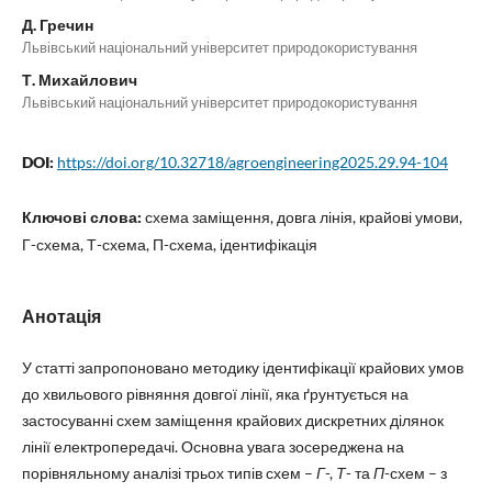
Д. Гречин
Львівський національний університет природокористування
Т. Михайлович
Львівський національний університет природокористування
DOI:
https://doi.org/10.32718/agroengineering2025.29.94-104
Ключові слова:
схема заміщення, довга лінія, крайові умови,
Г-схема, Т-схема, П-схема, ідентифікація
Анотація
У статті запропоновано методику ідентифікації крайових умов
до хвильового рівняння довгої лінії, яка ґрунтується на
застосуванні схем заміщення крайових дискретних ділянок
лінії електропередачі. Основна увага зосереджена на
порівняльному аналізі трьох типів схем –
Γ
-,
Т
- та
Π
-схем – з