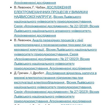
Агроінженерні дослідження
В. Левонюк, Г. Чабан,
ДОСЛІДЖЕННЯ
ЕЛЕКТРОМЕХАНІЧНИХ ПРОЦЕСІВ У ВИМИКАЧІ
НАДВИСОКОЇ НАПРУГИ
,
Вісник Львівського
національного університету природокористування.
Серія «Агроінженерні дослідження»: № 22 (2018): Вісник
Львівського національного аграрного університету.
Агроінженерні дослідження
В. Левонюк,
Аналіз перехідних процесів у лінії
електропередачі з грозозахисними тросами під час
керованої комутації
,
Вісник Львівського національного
університету природокористування. Серія
«Агроінженерні дослідження»: № 27 (2023): Вісник
Львівського національного університету
природокористування. Агроінженерні дослідження
Д. Гречин , І. Дробот ,
Дослідження відхилень напруги в
мережі електропостачання підприємства при
експлуатації електрообладнання
,
Вісник Львівського
національного університету природокористування.
Серія «Агроінженерні дослідження»: № 27 (2023): Вісник
Львівського національного університету
природокористування. Агроінженерні дослідження