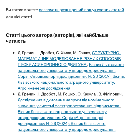
Ви також можете
розпочати розширений пошук схожих статей
для цієї статті.
Статті цього автора (авторів), які найбільше
читають
Д. Гречин, І. Дробот, С. Хімка, М. Гошко,
СТРУКТУРНО-
МАТЕМАТИЧНЕ МОДЕЛЮВАННЯ РІЗНИХ СПОСОБІВ
ПУСКУ АСИНХРОННОГО ДВИГУНА
,
Вісник Львівського
національного університету природокористування.
Серія «Агроінженерні дослідження»: № 23 (2019): Вісник
Львівського національного аграрного університету.
Агроінженерні дослідження
Д. Гречин , І. Дробот , М. Гошко , О. Какула , В. Філіпович ,
Дослідження відхилення напруги від номінального
значення у системі електропостачання підприємства
,
Вісник Львівського національного університету
природокористування. Серія «Агроінженерні
дослідження»: № 28 (2024): Вісник Львівського
національного університету природокористування.