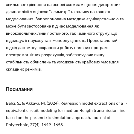
хвильового рівняння на основі схем заміщення дискретних
ділянок лінії з оцінкою їх симетрії та впливу на точність
моделювання. Запропонована методика є універсальною та
може бути застосована під час моделювання як
високовольтних ліній постійного, так і змінного струму, що
підвищує її наукову та інженерну цінність. Представлений
підхід дає змогу покращити роботу наявних програм
електромагнітних розрахунків, забезпечуючи вищу
стабільність обчислень та узгодженість крайових умов для
складних режимів.
Посилання
Balci, S., & Akkaya, M. (2024). Regression model extractions of a T-
equivalent circuit modeling for medium-length transmission line
based on the parametric simulation approach. Journal of
Polytechnic, 27(4), 1649–1658.