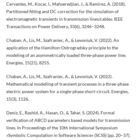
Cervantes, M., Kocar, I., Mahseredjian, J., & Ramirez, A. (2018).
Partitioned fitting and DC correction for the simulation of
electromagnetic transients in transmission lines/cables. IEEE
Transactions on Power Delivery, 33(6), 3246–3248.
Chaban, A., Lis, M., Szafraniec, A., & Levoniuk, V. (2022). An
application of the Hamilton-Ostrogradsky principle to the
modeling of an asymmetrically loaded three-phase power line.
Energies, 15(21), 8255.
Chaban, A., Lis, M., Szafraniec, A., & Levoniuk, V. (2022).
Mathematical modelling of transient processes in a three-phase
electric power system for a single-phase short-circuit. Energies,
15(3), 1126.
Deniz, E., Rashid, A., Hasan, O., & Tahar, S. (2024). Formal
verification of ABCD parameters based models for transmission
lines. In Proceedings of the 10th International Symposium
«Symbolic Computation in Software Science» (SCSS) (pp. 20–37).