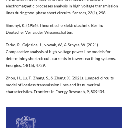
electromagnetic processes analysis in high voltage transmission
lines during two-phase short circuits. Sensors, 23(1), 298.
Simonyi, K. (1956). Theoretische Elektrotechnik. Berlin:
Deutscher Verlag der Wissenschaften.
Tarko, R., Gajdzica, J., Nowak, W., & Szpyra, W. (2021).
Comparative analysis of high-voltage power line models for
determining short-circuit currents in towers earthing systems.
Energies, 14(15), 4729.
Zhou, H., Lu, T., Zhang, S., & Zhang, X. (2021). Lumped-circuits
model of lossless transmission lines and its numerical
characteristics. Frontiers in Energy Research, 9, 809434.