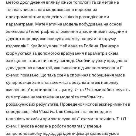
метою дослідження впливу їхньої топології та симетрії на
точність чисельного моделювання перехідних
електромагнітних процесів у лініях із розподіленими
параметрами. Математична модель побудована на основі
хвильового (телеграфного) рівняння з частинними похідними
другого порядку, яке описує динаміку напруги та струму
вздовж лінії. Крайові умови Неймана та Робена-Пуанкаре
формуються за допомогою врахування параметрів схем
заміщення в аналітичному вигляді. Особливу увагу приділено
дослідженню асиметрії, яка виникає під час застосування
Γ
-
схеми: показано, що така схема спричиняє порушення умов
суперпозиції хвиль та залежність результатів від напряму
живлення. У протилежність цьому,
Т
- та
Π
-схеми забезпечують
симетричне навантаження моделі та стабільність
розрахункових результатів. Проведено числові експерименти в
середовищі
Intel Visual Fortran Compiler
, які підтвердили
наявність похибки при застосуванні
Γ
-схеми та точність
Т
- і
Π
-
схем. Наукова новизна роботи полягає у вперше
запропонованому підході до ідентифікації крайових умов