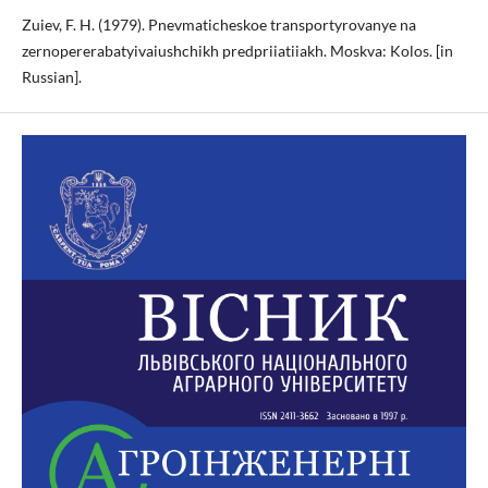
Zuiev, F. H. (1979). Pnevmaticheskoe transportyrovanye na
zernopererabatyivaiushchikh predpriiatiiakh. Moskva: Kolos. [in
Russian].