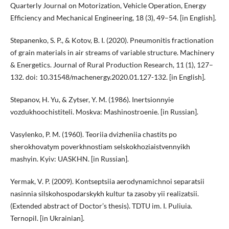
Quarterly Journal on Motorization, Vehicle Operation, Energy
Efficiency and Mechanical Engineering, 18 (3), 49–54. [in English].
Stepanenko, S. P., & Kotov, B. I. (2020). Pneumonitis fractionation
of grain materials in air streams of variable structure. Machinery
& Energetics. Journal of Rural Production Research, 11 (1), 127–
132. doi: 10.31548/machenergy.2020.01.127-132. [in English].
Stepanov, H. Yu, & Zytser, Y. M. (1986). Inertsionnуie
vozdukhoochistiteli. Moskva: Mashinostroenie. [in Russian].
Vasylenko, P. M. (1960). Teoriia dvizheniia chastits po
sherokhovatуm poverkhnostiam selskokhoziaistvennyikh
mashyin. Kyiv: UASKHN. [in Russian].
Yermak, V. P. (2009). Kontseptsiia aerodynamichnoi separatsii
nasinnia silskohospodarskykh kultur ta zasoby yii realizatsii.
(Extended abstract of Doctor’s thesis). TDTU im. I. Puliuia.
Ternopil. [in Ukrainian].