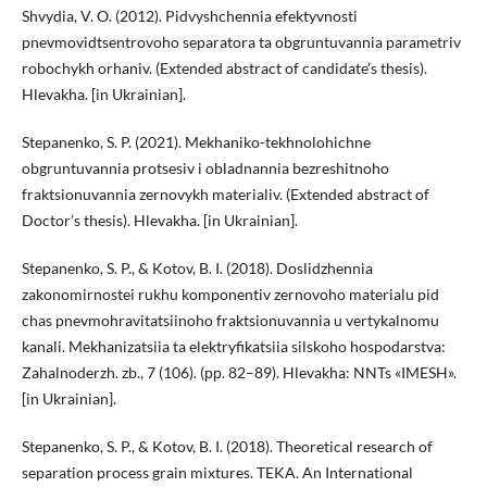
Shvydia, V. O. (2012). Pidvyshchennia efektyvnosti
pnevmovidtsentrovoho separatora ta obgruntuvannia parametriv
robochykh orhaniv. (Extended abstract of candidate’s thesis).
Hlevakha. [in Ukrainian].
Stepanenko, S. P. (2021). Mekhaniko-tekhnolohichne
obgruntuvannia protsesiv i obladnannia bezreshitnoho
fraktsionuvannia zernovykh materialiv. (Extended abstract of
Doctor’s thesis). Hlevakha. [in Ukrainian].
Stepanenko, S. P., & Kotov, B. I. (2018). Doslidzhennia
zakonomirnostei rukhu komponentiv zernovoho materialu pid
chas pnevmohravitatsiinoho fraktsionuvannia u vertykalnomu
kanali. Mekhanizatsiia ta elektryfikatsiia silskoho hospodarstva:
Zahalnoderzh. zb., 7 (106). (рр. 82–89). Hlevakha: NNTs «IMESH».
[in Ukrainian].
Stepanenko, S. P., & Kotov, B. I. (2018). Theoretical research of
separation process grain mixtures. TEKA. An International