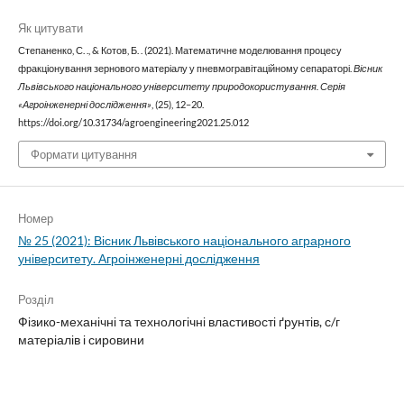
Як цитувати
Степаненко, С. ., & Котов, Б. . (2021). Математичне моделювання процесу
фракціонування зернового матеріалу у пневмогравітаційному сепараторі.
Вісник
Львівського національного університету природокористування. Серія
«Агроінженерні дослідження»
, (25), 12–20.
https://doi.org/10.31734/agroengineering2021.25.012
Формати цитування
Номер
№ 25 (2021): Вісник Львівського національного аграрного
університету. Агроінженерні дослідження
Розділ
Фізико-механічні та технологічні властивості ґрунтів, с/г
матеріалів і сировини