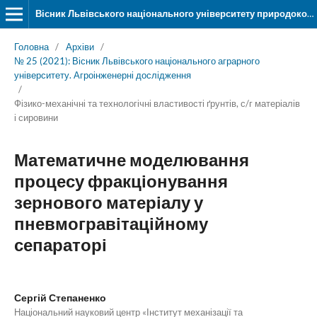
Вісник Львівського національного університету природокористування. Серія «Агроінженерні дослідження»
Головна
/
Архіви
/
№ 25 (2021): Вісник Львівського національного аграрного
університету. Агроінженерні дослідження
/
Фізико-механічні та технологічні властивості ґрунтів, с/г матеріалів
і сировини
Математичне моделювання
процесу фракціонування
зернового матеріалу у
пневмогравітаційному
сепараторі
Сергій Степаненко
Національний науковий центр «Інститут механізації та