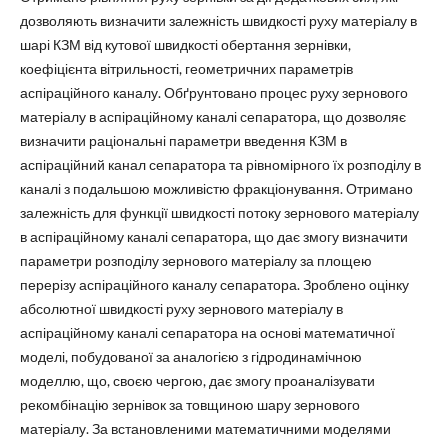
дозволяють визначити залежність швидкості руху матеріалу в
шарі КЗМ від кутової швидкості обертання зернівки,
коефіцієнта вітрильності, геометричних параметрів
аспіраційного каналу. Обґрунтовано процес руху зернового
матеріалу в аспіраційному каналі сепаратора, що дозволяє
визначити раціональні параметри введення КЗМ в
аспіраційний канал сепаратора та рівномірного їх розподілу в
каналі з подальшою можливістю фракціонування. Отримано
залежність для функції швидкості потоку зернового матеріалу
в аспіраційному каналі сепаратора, що дає змогу визначити
параметри розподілу зернового матеріалу за площею
перерізу аспіраційного каналу сепаратора. Зроблено оцінку
абсолютної швидкості руху зернового матеріалу в
аспіраційному каналі сепаратора на основі математичної
моделі, побудованої за аналогією з гідродинамічною
моделлю, що, своєю чергою, дає змогу проаналізувати
рекомбінацію зернівок за товщиною шару зернового
матеріалу. За встановленими математичними моделями