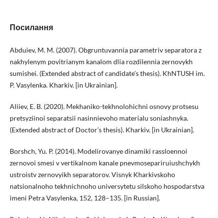
Посилання
Abduiev, M. M. (2007). Obgruntuvannia parametriv separatora z
nakhylenym povitrianym kanalom dlia rozdilennia zernovykh
sumishei. (Extended abstract of candidate’s thesis). KhNTUSH im.
P. Vasylenka. Kharkiv. [in Ukrainian].
Aliiev, E. B. (2020). Mekhaniko-tekhnolohichni osnovy protsesu
pretsyziinoi separatsii nasinnievoho materialu soniashnyka.
(Extended abstract of Doctor’s thesis). Kharkiv. [in Ukrainian].
Borshch, Yu. P. (2014). Modelirovanye dinamiki rassloennoi
zernovoi smesi v vertikalnom kanale pnevmosepariruiushchykh
ustroistv zernovyikh separatorov. Visnyk Kharkivskoho
natsionalnoho tekhnichnoho universytetu silskoho hospodarstva
imeni Petra Vasylenka, 152, 128–135. [in Russian].