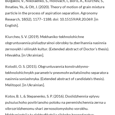
Bulgakov, V., Nikolaenko, S., Holovach, I., Boris, A., Kiurchev, S.,
Ihnatiev, Ye., & Olt, J. (2020). Theory of motion of grain mixture
particle in the process of aspiration separation. Agronomy
Research, 18(S2), 1177–1188. doi: 10.15159/AR.20.069. [in
English].
Kiurchev, S. V. (2019). Mekhaniko-tekhnolohichne
obgruntuvannia pisliazbyralnoi obrobky ta zberihannia nasinnia
zernovykh i oliinykh kultur. (Extended abstract of Doctor’s thesis).
Hlevakha. [in Ukrainian].
Kolodii, O. S. (2015). Obgruntuvannia konstruktyvno-
tekhnolohichnykh parametriv pnevmohravitatsiinoho separatora
nasinnia soniashnyka. (Extended abstract of candidate’s thesis).
Melitopol. [in Ukrainian].
Kotov, B. I., & Stepanenko, S. P. (2016). Doslidzhennia vplyvu
pulsuiuchoho povitrianoho potoku na peremishchennia zerna u
vibrozridzhenomu shari zernosolomystoho vorokhu.
Mekhanizatsiia ta elektryfikatsiia silskoho hospodarstva: