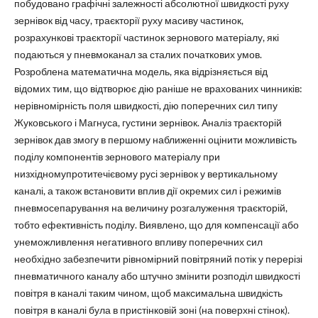
побудовано графічні залежності абсолютної швидкості руху
зернівок від часу, траєкторії руху масиву частинок,
розрахункові траєкторії частинок зернового матеріалу, які
подаються у пневмоканал за сталих початкових умов.
Розроблена математична модель, яка відрізняється від
відомих тим, що відтворює дію раніше не врахованих чинників:
нерівномірність поля швидкості, дію поперечних сил типу
Жуковського і Магнуса, густини зернівок. Аналіз траєкторій
зернівок дав змогу в першому наближенні оцінити можливість
поділу компонентів зернового матеріалу при
низхідномупротитечієвому русі зернівок у вертикальному
каналі, а також встановити вплив дії окремих сил і режимів
пневмосепарування на величину розгалуження траєкторій,
тобто ефективність поділу. Виявлено, що для компенсації або
унеможливлення негативного впливу поперечних сил
необхідно забезпечити рівномірний повітряний потік у перерізі
пневматичного каналу або штучно змінити розподіл швидкості
повітря в каналі таким чином, щоб максимальна швидкість
повітря в каналі була в пристінковій зоні (на поверхні стінок).