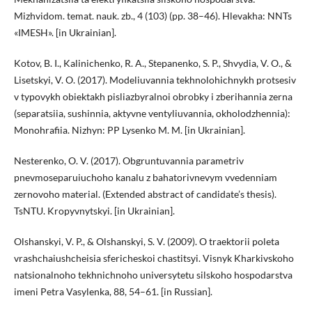
Mizhvidom. temat. nauk. zb., 4 (103) (pp. 38–46). Hlevakha: NNTs
«IMESH». [in Ukrainian].
Kotov, B. I., Kalinichenko, R. A., Stepanenko, S. P., Shvydia, V. O., &
Lisetskyi, V. O. (2017). Modeliuvannia tekhnolohichnykh protsesiv
v typovykh obiektakh pisliazbyralnoi obrobky i zberihannia zerna
(separatsiia, sushinnia, aktyvne ventyliuvannia, okholodzhennia):
Monohrafiia. Nizhyn: PP Lysenko M. M. [in Ukrainian].
Nesterenko, O. V. (2017). Obgruntuvannia parametriv
pnevmoseparuiuchoho kanalu z bahatorivnevym vvedenniam
zernovoho material. (Extended abstract of candidate’s thesis).
TsNTU. Kropyvnytskyi. [in Ukrainian].
Olshanskyi, V. P., & Olshanskyi, S. V. (2009). O traektorii poleta
vrashchaiushcheisia sfericheskoi chastitsуi. Visnyk Kharkivskoho
natsionalnoho tekhnichnoho universytetu silskoho hospodarstva
imeni Petra Vasylenka, 88, 54–61. [in Russian].