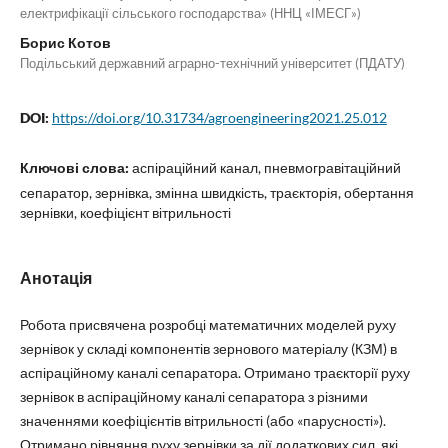
електрифікації сільського господарства» (ННЦ «ІМЕСГ»)
Борис Котов
Подільський державний аграрно-технічний університет (ПДАТУ)
DOI:
https://doi.org/10.31734/agroengineering2021.25.012
Ключові слова:
аспіраційний канал, пневмогравітаційний
сепаратор, зернівка, змінна швидкість, траєкторія, обертання
зернівки, коефіцієнт вітрильності
Анотація
Робота присвячена розробці математичних моделей руху
зернівок у складі компонентів зернового матеріалу (КЗМ) в
аспіраційному каналі сепаратора. Отримано траєкторії руху
зернівок в аспіраційному каналі сепаратора з різними
значеннями коефіцієнтів вітрильності (або «парусності»).
Отримано рівняння руху зернівки за дії додаткових сил, які