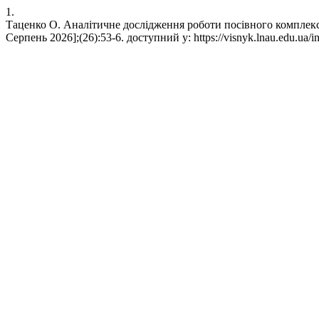
1.
Таценко О. Аналітичне дослідження роботи посівного комплексу
Серпень 2026];(26):53-6. доступний у: https://visnyk.lnau.edu.ua/in