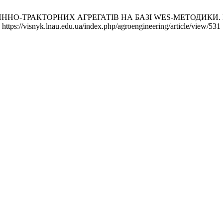
О-ТРАКТОРНИХ АГРЕГАТІВ НА БАЗІ WES-МЕТОДИКИ. Вісник 
ttps://visnyk.lnau.edu.ua/index.php/agroengineering/article/view/531