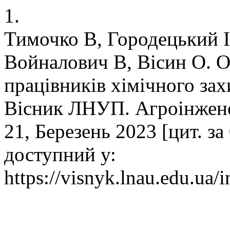
1.
Тимочко В, Городецький І
Войналович В, Вісин О. О
працівників хімічного за
Вісник ЛНУП. Агроінженер
21, Березень 2023 [цит. за
доступний у:
https://visnyk.lnau.edu.ua/