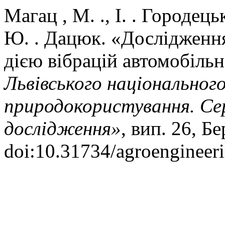
Магац , М. ., І. . Городецьк
Ю. . Дацюк. «Дослідження
дією вібрацій автомобіль
Львівського національног
природокористування. Се
дослідження»
, вип. 26, Бе
doi:10.31734/agroengineer