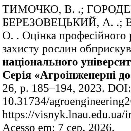
ТИМОЧКО, В. .; ГОРОДЕЦ
БЕРЕЗОВЕЦЬКИЙ, А. .; 
О. . Оцінка професійного 
захисту рослин обприску
національного універси
Серія «Агроінженерні д
26, p. 185–194, 2023. DOI:
10.31734/agroengineering2
https://visnyk.lnau.edu.ua/
Acesso em: 7 сер. 2026.