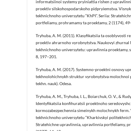
informatsiinoi systemy pryiniattia rishen z upravlinn
proektiv silskohospodarskoho pidpryiemstva. Visny
tekhnichnoho universytetu “KhPI”. Seriia: Stratehich
portfeliamy, prohramamy ta proektamy, 2 (1174), 49
Tryhuba, A. M. (2011). Klasyfikatsiia ta osoblyvosti r
proektiv ahrarnoho vyrobnytstva. Naukovyi zhurnal
tekhnichnoho universytetu: upravlinnia proektamy, sy
8, 197–201.
Tryhuba, A. M. (2017). Systemno-proektni osnovy up
tekhnolohichnykh struktur vyrobnytstva molochnoi p
tekhn. nauk). Odesa.
Tryhuba, A. M., Tryhuba, I. L., Boiarchuk, O. V., & Rud
Identyfikatsiia konfihuratsii proektnoho seredovyshc
kormozabezpechennia simeinykh molochnykh ferm. 
tekhnichnoho universytetu “Kharkivskyi politekhnichn
Stratehichne upravlinnia, upravlinnia portfeliamy, 