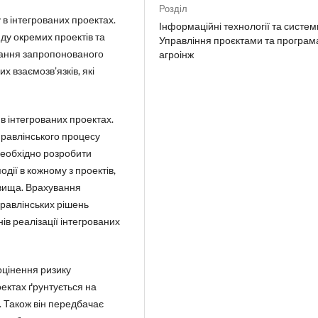
Розділ
в інтегрованих проектах.
Інформаційні технології та систем
ду окремих проектів та
Управління проєктами та програм
тання запропонованого
агроінж
 взаємозв’язків, які
в інтегрованих проектах.
равлінського процесу
необхідно розробити
одії в кожному з проектів,
овища. Врахування
правлінських рішень
в реалізації інтегрованих
оцінення ризику
оектах ґрунтується на
. Також він передбачає