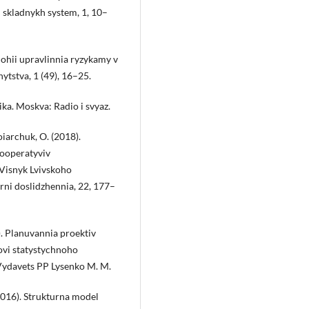
 skladnykh system, 1, 10–
ohii upravlinnia ryzykamy v
ytstva, 1 (49), 16–25.
ika. Moskva: Radio i svyaz.
oiarchuk, O. (2018).
 kooperatyviv
Visnyk Lvivskoho
ni doslidzhennia, 22, 177–
). Planuvannia proektiv
ovi statystychnoho
Vydavets PP Lysenko M. M.
(2016). Strukturna model