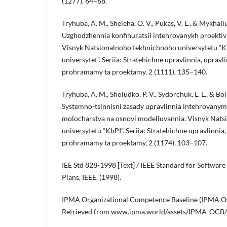
(1277), 64–68.
Tryhuba, A. M., Sheleha, O. V., Pukas, V. L., & Mykhaliu
Uzghodzhennia konfihuratsii intehrovanykh proektiv
Visnyk Natsionalnoho tekhnichnoho universytetu “Kh
universytet”. Seriia: Stratehichne upravlinnia, upravl
prohramamy ta proektamy, 2 (1111), 135–140.
Tryhuba, A. M., Sholudko, P. V., Sydorchuk, L. L., & Bo
Systemno-tsinnisni zasady upravlinnia intehrovan
molocharstva na osnovi modeliuvannia. Visnyk Nat
universytetu “KhPI”. Seriia: Stratehichne upravlinnia,
prohramamy ta proektamy, 2 (1174), 103–107.
IEE Std 828-1998 [Text] / IEEE Standard for Softwa
Plans, IEEE. (1998).
IPMA Organizational Competence Baseline (IPMA OC
Retrieved from www.ipma.world/assets/IPMA-OCB/