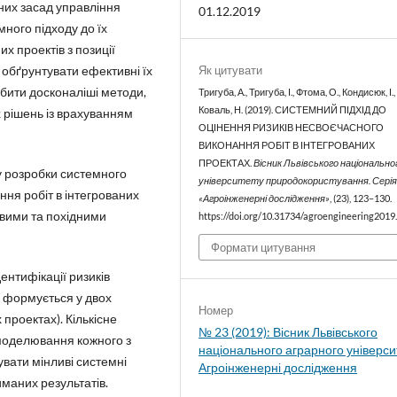
них засад управління
01.12.2019
много підходу до їх
х проектів з позиції
Як цитувати
 обґрунтувати ефективні їх
бити досконаліші методи,
Тригуба, А., Тригуба, І., Фтома, О., Кондисюк, І.,
Коваль, Н. (2019). СИСТЕМНИЙ ПІДХІД ДО
 рішень із врахуванням
ОЦІНЕННЯ РИЗИКІВ НЕСВОЄЧАСНОГО
ВИКОНАННЯ РОБІТ В ІНТЕГРОВАНИХ
ПРОЕКТАХ.
Вісник Львівського національно
у розробки системного
університету природокористування. Сері
ння робіт в інтегрованих
«Агроінженерні дослідження»
, (23), 123–130.
овими та похідними
https://doi.org/10.31734/agroengineering2019
Формати цитування
ентифікації ризиків
к формується у двох
Номер
проектах). Кількісне
№ 23 (2019): Вісник Львівського
 моделювання кожного з
національного аграрного універси
увати мінливі системні
Агроінженерні дослідження
иманих результатів.