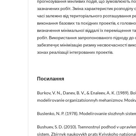
прогнозування мінливих подій, що зумовлюють п
зазначених робіт. Зміна характеристик розподілу 
часі залежно від територіального розташування р
виконання базових та похідних проектів, є головн
визначення мінімальної віддалі їх переміщення т
робіт. Використання запропонованого підходу до 
забезпечує мінімізацію ризику несвоєчасності вик
зонах реалізації інтегрованих проектів.
Посилання
Burkov, V. N., Danev, B. V., & Enaleev, A. K. (1989). Bo
modelirovanie organizatsionnyh mehanizmov. Moskv
Buslenko, N. P. (1978). Modelirovanie slozhnyh sist
Bushuev, S. D. (2010). Tsennostnyi podhod v upravlen
sistem. Zbirnyk naukovykh prats Kyivskoho natsiona