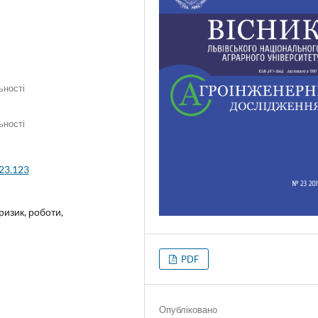
ьності
ьності
.23.123
ризик, роботи,
PDF
Опубліковано