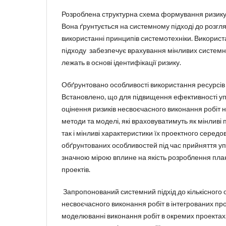
Розроблена структурна схема формування ризику 
Вона ґрунтується на системному підході до розгля
використанні принципів системотехніки. Викорис
підходу забезпечує врахування мінливих системних
лежать в основі ідентифікації ризику.
Обґрунтовано особливості використання ресурсів 
Встановлено, що для підвищення ефективності уп
оцінення ризиків несвоєчасного виконання робіт 
методи та моделі, які враховуватимуть як мінливі п
так і мінливі характеристики їх проектного серед
обґрунтованих особливостей під час прийняття у
значною мірою вплине на якість розроблення плані
проектів.
Запропонований системний підхід до кількісного 
несвоєчасного виконання робіт в інтегрованих пр
моделюванні виконання робіт в окремих проектах