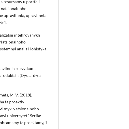
ia resursamy u portfeli
k natsionalnoho
ne upravlinnia, upravlinnia
–54.
ealizatsii intehrovanykh
 Natsionalnoho
stemnyi analiz i lohistyka,
ravlinnia rozvytkom.
roduktsii: (Dys. … d-ra
ynets, M. V. (2018).
ha ta proektiv
Visnyk Natsionalnoho
yi universytet”. Seriia:
prohramamy ta proektamy, 1