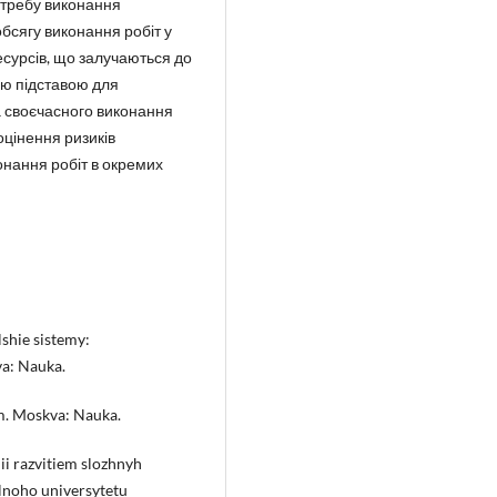
отребу виконання
обсягу виконання робіт у
есурсів, що залучаються до
ою підставою для
а своєчасного виконання
оцінення ризиків
онання робіт в окремих
lshie sistemy:
a: Nauka.
em. Moskva: Nauka.
ii razvitiem slozhnyh
lnoho universytetu