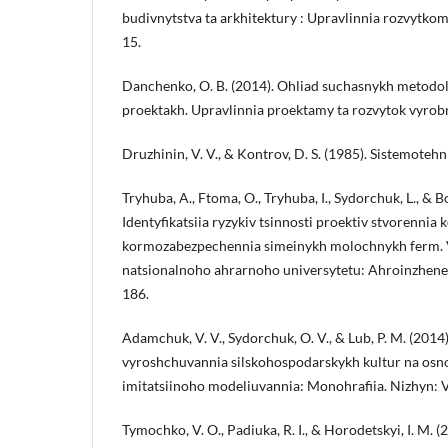
budivnytstva ta arkhitektury : Upravlinnia rozvytkom
15.
Danchenko, O. B. (2014). Ohliad suchasnykh metodol
proektakh. Upravlinnia proektamy ta rozvytok vyrobn
Druzhinin, V. V., & Kontrov, D. S. (1985). Sistemotehn
Tryhuba, A., Ftoma, O., Tryhuba, I., Sydorchuk, L., & B
Identyfikatsiia ryzykiv tsinnosti proektiv stvorennia
kormozabezpechennia simeinykh molochnykh ferm. 
natsionalnoho ahrarnoho universytetu: Ahroinzhener
186.
Adamchuk, V. V., Sydorchuk, O. V., & Lub, P. M. (2014
vyroshchuvannia silskohospodarskykh kultur na osn
imitatsiinoho modeliuvannia: Monohrafiia. Nizhyn: 
Tymochko, V. O., Padiuka, R. I., & Horodetskyi, I. M. 