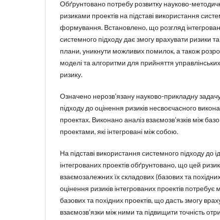
Обґрунтовано потребу розвитку науково-методич
ризиками проектів на підставі використання систе
формування. Встановлено, що розгляд інтегровани
системного підходу дає змогу врахувати ризики та
плани, уникнути можливих помилок, а також розро
моделі та алгоритми для прийняття управлінських
ризику.
Означено нерозв’язану науково-прикладну задач
підходу до оцінення ризиків несвоєчасного викона
проектах. Виконано аналіз взаємозв’язків між баз
проектами, які інтегровані між собою.
На підставі використання системного підходу до ід
інтегрованих проектів обґрунтовано, що цей ризи
взаємозалежних їх складових (базових та похідних 
оцінення ризиків інтегрованих проектів потребує
базових та похідних проектів, що дасть змогу врах
взаємозв’язки між ними та підвищити точність отр