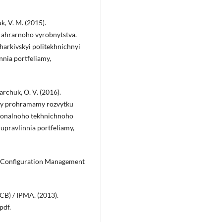
k, V. M. (2015).
 ahrarnoho vyrobnytstva.
arkivskyi politekhnichnyi
innia portfeliamy,
iarchuk, O. V. (2016).
ymy prohramamy rozvytku
sionalnoho tekhnichnoho
 upravlinnia portfeliamy,
re Configuration Management
B) / IPMA. (2013).
pdf.