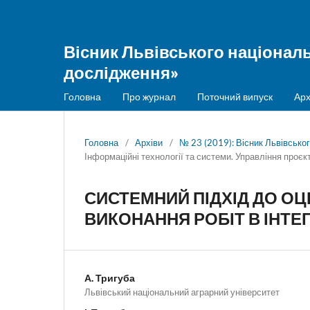
Вісник Львівського націонал
дослідження»
Головна
Про журнал
Поточний випуск
Арх
Головна
/
Архіви
/
№ 23 (2019): Вісник Львівсько
Інформаційні технології та системи. Управління проєк
СИСТЕМНИЙ ПІДХІД ДО О
ВИКОНАННЯ РОБІТ В ІНТ
А. Тригуба
Львівський національний аграрний університет