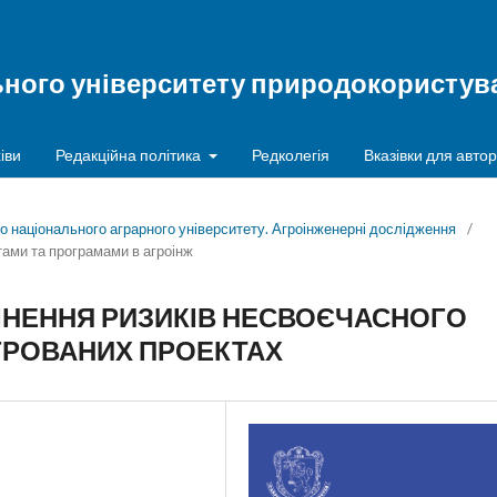
ьного університету природокористува
іви
Редакційна політика
Редколегія
Вказівки для автор
го національного аграрного університету. Агроінженерні дослідження
/
тами та програмами в агроінж
ЦІНЕННЯ РИЗИКІВ НЕСВОЄЧАСНОГО
ЕГРОВАНИХ ПРОЕКТАХ